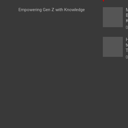
Empowering Gen Z with Knowledge
M
B
K
0
H
t
T
0