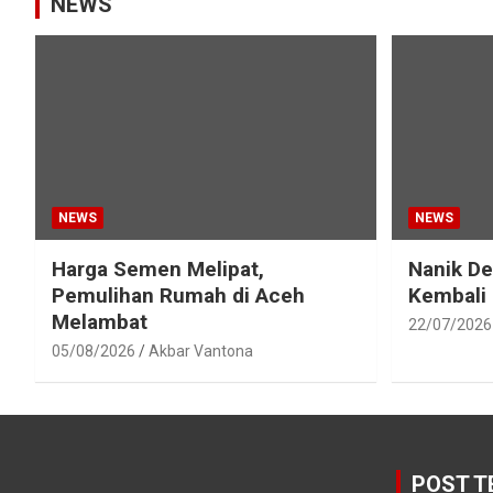
NEWS
NEWS
NEWS
Harga Semen Melipat,
Nanik D
Pemulihan Rumah di Aceh
Kembali
Melambat
22/07/2026
05/08/2026
Akbar Vantona
POST T