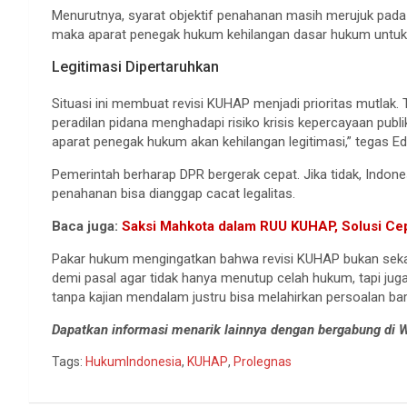
Menurutnya, syarat objektif penahanan masih merujuk pada
maka aparat penegak hukum kehilangan dasar hukum untuk
Legitimasi Dipertaruhkan
Situasi ini membuat revisi KUHAP menjadi prioritas mutlak
peradilan pidana menghadapi risiko krisis kepercayaan publ
aparat penegak hukum akan kehilangan legitimasi,” tegas Ed
Pemerintah berharap DPR bergerak cepat. Jika tidak, Indon
penahanan bisa dianggap cacat legalitas.
Baca juga:
Saksi Mahkota dalam RUU KUHAP, Solusi Cep
Pakar hukum mengingatkan bahwa revisi KUHAP bukan seka
demi pasal agar tidak hanya menutup celah hukum, tapi ju
tanpa kajian mendalam justru bisa melahirkan persoalan b
Dapatkan informasi menarik lainnya dengan bergabung di
Tags:
HukumIndonesia
,
KUHAP
,
Prolegnas