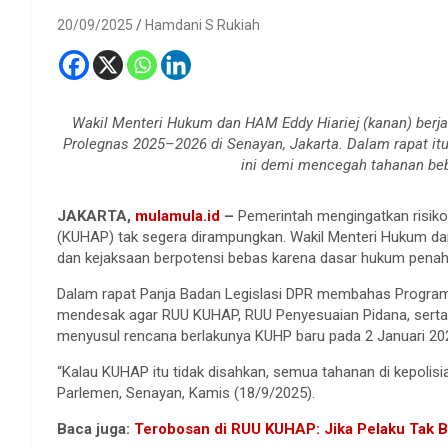
20/09/2025
Hamdani S Rukiah
Wakil Menteri Hukum dan HAM Eddy Hiariej (kanan) berja
Prolegnas 2025–2026 di Senayan, Jakarta. Dalam rapat it
ini demi mencegah tahanan be
JAKARTA,
mulamula.id
–
Pemerintah mengingatkan risiko
(KUHAP) tak segera dirampungkan. Wakil Menteri Hukum dan
dan kejaksaan berpotensi bebas karena dasar hukum penaha
Dalam rapat Panja Badan Legislasi DPR membahas Program 
mendesak agar RUU KUHAP, RUU Penyesuaian Pidana, serta R
menyusul rencana berlakunya KUHP baru pada 2 Januari 20
“Kalau KUHAP itu tidak disahkan, semua tahanan di kepolisi
Parlemen, Senayan, Kamis (18/9/2025).
Baca juga:
Terobosan di RUU KUHAP: Jika Pelaku Tak Bi