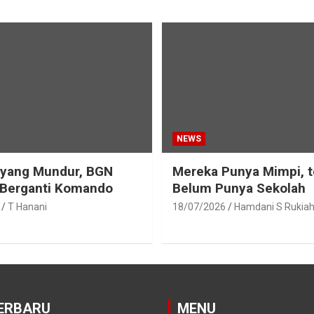
NEWS
eyang Mundur, BGN
Mereka Punya Mimpi, t
 Berganti Komando
Belum Punya Sekolah
T Hanani
18/07/2026
Hamdani S Rukia
ERBARU
MENU