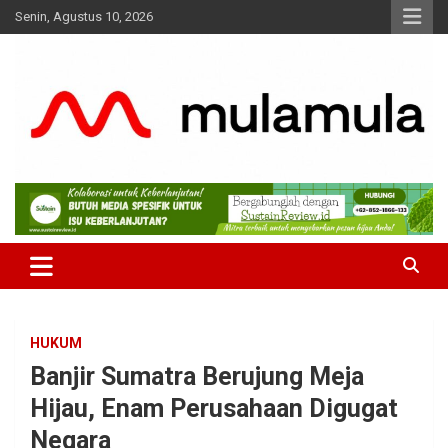
Skip
Senin, Agustus 10, 2026
to
content
Medianya para Gen Z
MulaMula
HUKUM
Banjir Sumatra Berujung Meja
Hijau, Enam Perusahaan Digugat
Negara