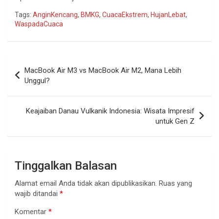
Tags:
AnginKencang
,
BMKG
,
CuacaEkstrem
,
HujanLebat
,
WaspadaCuaca
Navigasi
MacBook Air M3 vs MacBook Air M2, Mana Lebih
pos
Unggul?
Keajaiban Danau Vulkanik Indonesia: Wisata Impresif
untuk Gen Z
Tinggalkan Balasan
Alamat email Anda tidak akan dipublikasikan.
Ruas yang
wajib ditandai
*
Komentar
*