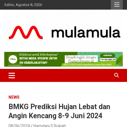
Skip
Sabtu, Agustus 8, 2026
to
content
Medianya para Gen Z
MulaMula
NEWS
BMKG Prediksi Hujan Lebat dan
Angin Kencang 8-9 Juni 2024
08/06/2024
Hamdani S Rukiah