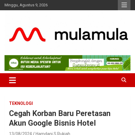
Skip
Minggu, Agustus 9, 2026
to
content
Medianya para Gen Z
MulaMula
TEKNOLOGI
Cegah Korban Baru Peretasan
Akun Google Bisnis Hotel
13/08/2024
Hamdani S Rukiah