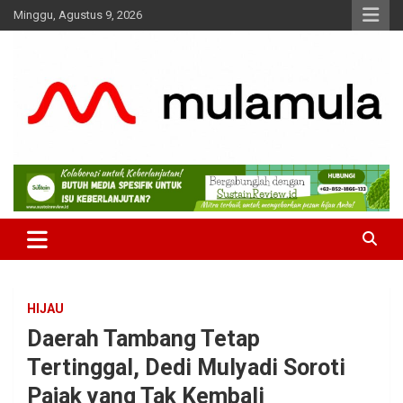
Skip
Minggu, Agustus 9, 2026
to
content
Medianya para Gen Z
MulaMula
HIJAU
Daerah Tambang Tetap
Tertinggal, Dedi Mulyadi Soroti
Pajak yang Tak Kembali