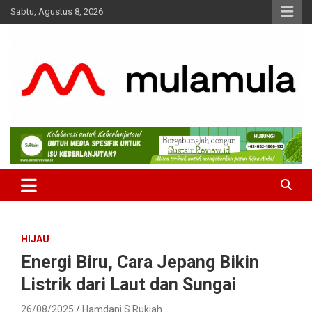
Skip
Sabtu, Agustus 8, 2026
to
content
Medianya para Gen Z
MulaMula
HIJAU
Energi Biru, Cara Jepang Bikin
Listrik dari Laut dan Sungai
26/08/2025
Hamdani S Rukiah