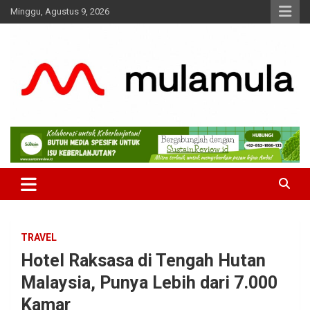
Skip
Minggu, Agustus 9, 2026
to
content
Medianya para Gen Z
MulaMula
TRAVEL
Hotel Raksasa di Tengah Hutan
Malaysia, Punya Lebih dari 7.000
Kamar