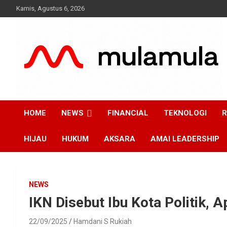
Skip
Kamis, Agustus 6, 2026
to
content
Medianya para Gen Z
MulaMula
HOME
NEWS
FINANCIAL
TEKNOLOGI
R
HIJAU
HUKUM
AKSARA
AMAI LEADERSHIP
NEWS
IKN Disebut Ibu Kota Politik, A
22/09/2025
Hamdani S Rukiah