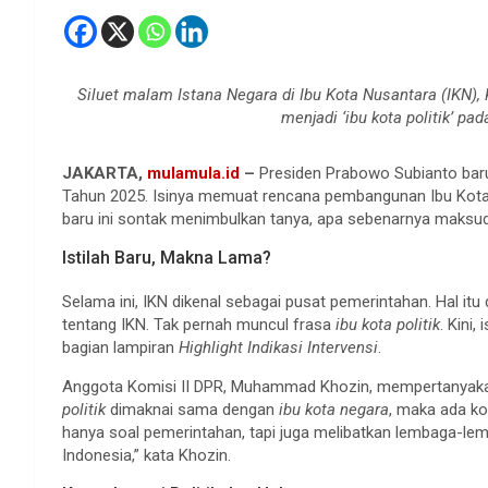
Siluet malam Istana Negara di Ibu Kota Nusantara (IKN)
menjadi ‘ibu kota politik’ pa
JAKARTA,
mulamula.id
–
Presiden Prabowo Subianto bar
Tahun 2025. Isinya memuat rencana pembangunan Ibu Kota
baru ini sontak menimbulkan tanya, apa sebenarnya maksud d
Istilah Baru, Makna Lama?
Selama ini, IKN dikenal sebagai pusat pemerintahan. Hal itu
tentang IKN. Tak pernah muncul frasa
ibu kota politik
. Kini,
bagian lampiran
Highlight Indikasi Intervensi
.
Anggota Komisi II DPR, Muhammad Khozin, mempertanyakan 
politik
dimaknai sama dengan
ibu kota negara
, maka ada ko
hanya soal pemerintahan, tapi juga melibatkan lembaga-lemb
Indonesia,” kata Khozin.