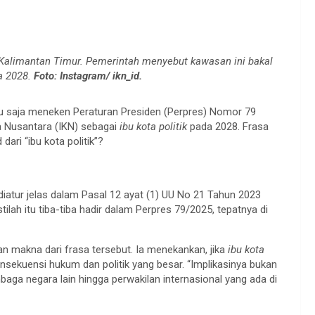
, Kalimantan Timur. Pemerintah menyebut kawasan ini bakal
da 2028.
Foto: Instagram/ ikn_id.
u saja meneken Peraturan Presiden (Perpres) Nomor 79
 Nusantara (IKN) sebagai
ibu kota politik
pada 2028. Frasa
ari “ibu kota politik”?
 diatur jelas dalam Pasal 12 ayat (1) UU No 21 Tahun 2023
 istilah itu tiba-tiba hadir dalam Perpres 79/2025, tepatnya di
makna dari frasa tersebut. Ia menekankan, jika
ibu kota
nsekuensi hukum dan politik yang besar. “Implikasinya bukan
aga negara lain hingga perwakilan internasional yang ada di