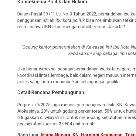
Konsekuensi Politik dan Hukum
Dalam Pasal 39 (1) UU No 3 Tahun 2022, pemindahan ibu kot
penggunaan istilah
ibu kota politik
bisa menimbulkan tafsir b
resmi bahwa IKN akan mengambil alih status Jakarta?
Gedung kantor pemerintahan di Kawasan Inti Ibu Kota N
kawasan ini siap sebagai ‘ibu kota
Jika benar dimaknai sebagai perpindahan ibu kota negara,
koordinasi lintas lembaga, baik dalam negeri maupun internasi
politik yang justru menimbulkan kebingungan publik.
Detail Rencana Pembangunan
Perpres 79/2025 juga merinci pembangunan fisik IKN. Kawas
Alokasinya, 20% untuk gedung perkantoran, 50% untuk hunia
ditugaskan di wilayah ini. Untuk menopang kebutuhan mere
peningkatan kualitas 38.504 unit rumah.
Baca juga:
Istana Negara IKN: Harmoni Keamanan, Tekn