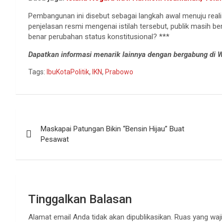
Pembangunan ini disebut sebagai langkah awal menuju realis
penjelasan resmi mengenai istilah tersebut, publik masih be
benar perubahan status konstitusional? ***
Dapatkan informasi menarik lainnya dengan bergabung di
Tags:
IbuKotaPolitik
,
IKN
,
Prabowo
Navigasi
Maskapai Patungan Bikin “Bensin Hijau” Buat
pos
Pesawat
Tinggalkan Balasan
Alamat email Anda tidak akan dipublikasikan.
Ruas yang waji