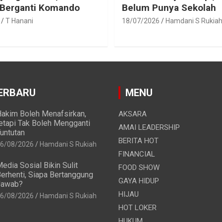
 Berganti Komando
Belum Punya Sekolah
T Hanani
18/07/2026
Hamdani S Rukia
ERBARU
MENU
akim Boleh Menafsirkan,
AKSARA
etapi Tak Boleh Mengganti
AMAI LEADERSHIP
untutan
BERITA HOT
6/08/2026
Hamdani S Rukiah
FINANCIAL
edia Sosial Bikin Sulit
FOOD SHOW
erhenti, Siapa Bertanggung
GAYA HIDUP
Jawab?
HIJAU
6/08/2026
Hamdani S Rukiah
HOT LOKER
HUKUM