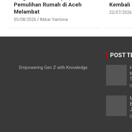
Pemulihan Rumah di Aceh
Kembali
Melambat
22/07/2026
05/08/2026
Akbar Vantona
POST T
Empowering Gen Z with Knowledge
H
t
T
0
M
B
0