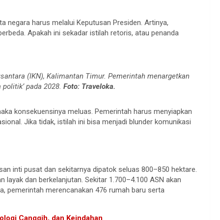
a negara harus melalui Keputusan Presiden. Artinya,
erbeda. Apakah ini sekadar istilah retoris, atau penanda
usantara (IKN), Kalimantan Timur. Pemerintah menargetkan
 politik’ pada 2028.
Foto: Traveloka.
 maka konsekuensinya meluas. Pemerintah harus menyiapkan
onal. Jika tidak, istilah ini bisa menjadi blunder komunikasi
an inti pusat dan sekitarnya dipatok seluas 800–850 hektare.
n layak dan berkelanjutan. Sekitar 1.700–4.100 ASN akan
ka, pemerintah merencanakan 476 rumah baru serta
ologi Canggih, dan Keindahan