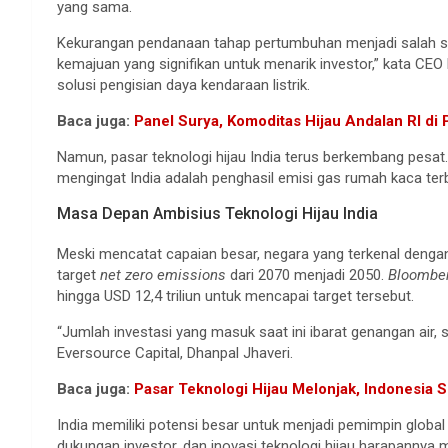
yang sama.
Kekurangan pendanaan tahap pertumbuhan menjadi salah sa
kemajuan yang signifikan untuk menarik investor,” kata C
solusi pengisian daya kendaraan listrik.
Baca juga:
Panel Surya, Komoditas Hijau Andalan RI di 
Namun, pasar teknologi hijau India terus berkembang pesat. 
mengingat India adalah penghasil emisi gas rumah kaca terb
Masa Depan Ambisius Teknologi Hijau India
Meski mencatat capaian besar, negara yang terkenal deng
target
net zero emissions
dari 2070 menjadi 2050.
Bloombe
hingga USD 12,4 triliun untuk mencapai target tersebut.
“Jumlah investasi yang masuk saat ini ibarat genangan air,
Eversource Capital, Dhanpal Jhaveri.
Baca juga:
Pasar Teknologi Hijau Melonjak, Indonesia S
India memiliki potensi besar untuk menjadi pemimpin global 
dukungan investor, dan inovasi teknologi hijau harapanny