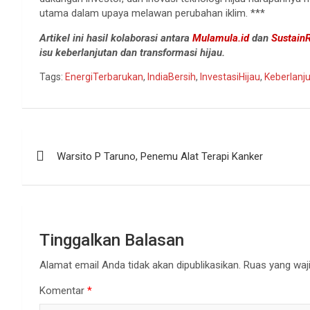
utama dalam upaya melawan perubahan iklim. ***
Artikel ini hasil kolaborasi antara
Mulamula.id
dan
SustainR
isu keberlanjutan dan transformasi hijau.
Tags:
EnergiTerbarukan
,
IndiaBersih
,
InvestasiHijau
,
Keberlanj
Navigasi
Warsito P Taruno, Penemu Alat Terapi Kanker
pos
Tinggalkan Balasan
Alamat email Anda tidak akan dipublikasikan.
Ruas yang waji
Komentar
*