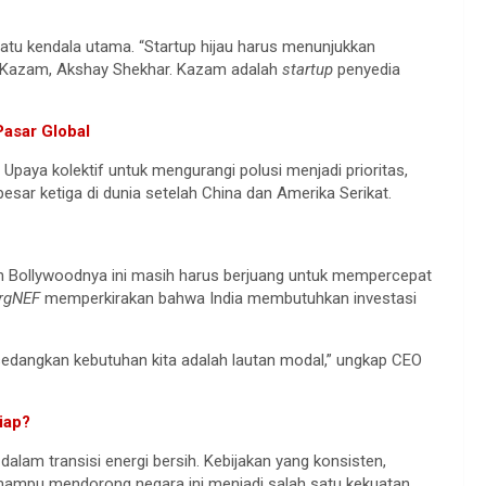
tu kendala utama. “Startup hijau harus menunjukkan
EO Kazam, Akshay Shekhar. Kazam adalah
startup
penyedia
Pasar Global
Upaya kolektif untuk mengurangi polusi menjadi prioritas,
esar ketiga di dunia setelah China dan Amerika Serikat.
an Bollywoodnya ini masih harus berjuang untuk mempercepat
rgNEF
memperkirakan bahwa India membutuhkan investasi
 sedangkan kebutuhan kita adalah lautan modal,” ungkap CEO
iap?
dalam transisi energi bersih. Kebijakan yang konsisten,
a mampu mendorong negara ini menjadi salah satu kekuatan