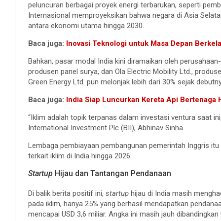
peluncuran berbagai proyek energi terbarukan, seperti pemban
Internasional memproyeksikan bahwa negara di Asia Selata
antara ekonomi utama hingga 2030.
Baca juga:
Inovasi Teknologi untuk Masa Depan Berkel
Bahkan, pasar modal India kini diramaikan oleh perusahaan-
produsen panel surya, dan Ola Electric Mobility Ltd., produs
Green Energy Ltd. pun melonjak lebih dari 30% sejak debutny
Baca juga:
India Siap Luncurkan Kereta Api Bertenaga
“Iklim adalah topik terpanas dalam investasi ventura saat ini
International Investment Plc (BII), Abhinav Sinha.
Lembaga pembiayaan pembangunan pemerintah Inggris itu t
terkait iklim di India hingga 2026.
Startup
Hijau dan Tantangan Pendanaan
Di balik berita positif ini,
startup
hijau di India masih menghad
pada iklim, hanya 25% yang berhasil mendapatkan pendanaan
mencapai USD 3,6 miliar. Angka ini masih jauh dibandingkan 