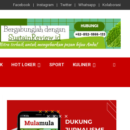
Facebook
Instagram
Twitter
Whatsapp
Kolaborasi
CK
HOT LOKER
SPORT
KULINER