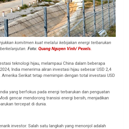
unjukkan komitmen kuat melalui kebijakan energi terbarukan
berkelanjutan.
Foto:
Quang Nguyen Vinh/ Pexels.
vestasi teknologi hijau, melampaui China dalam beberapa
I/2024, India menerima aliran investasi hijau sebesar USD 2,4
a. Amerika Serikat tetap memimpin dengan total investasi USD
 India yang berfokus pada energi terbarukan dan penguatan
Modi gencar mendorong transisi energi bersih, menjadikan
barukan tercepat di dunia.
narik investor. Salah satu langkah yang menonjol adalah