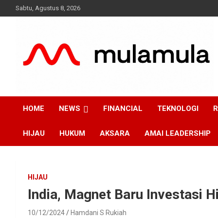
Skip
Sabtu, Agustus 8, 2026
to
content
Medianya para Gen Z
MulaMula
HOME
NEWS
FINANCIAL
TEKNOLOGI
R
HIJAU
HUKUM
AKSARA
AMAI LEADERSHIP
HIJAU
India, Magnet Baru Investasi H
10/12/2024
Hamdani S Rukiah