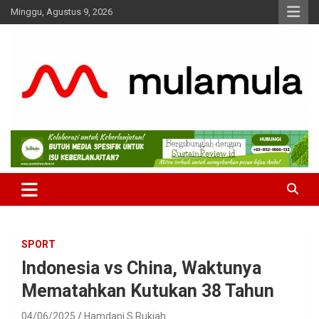
Skip
Minggu, Agustus 9, 2026
to
content
Medianya para Gen Z
MulaMula
SPORT
Indonesia vs China, Waktunya
Mematahkan Kutukan 38 Tahun
04/06/2025
Hamdani S Rukiah