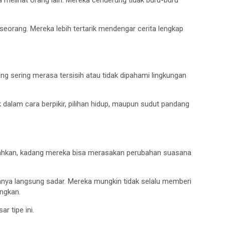
a melihat orang lain. Mereka cenderung tidak buru-buru
eorang. Mereka lebih tertarik mendengar cerita lengkap
ng sering merasa tersisih atau tidak dipahami lingkungan
 dalam cara berpikir, pilihan hidup, maupun sudut pandang
 Bahkan, kadang mereka bisa merasakan perubahan suasana
asanya langsung sadar. Mereka mungkin tidak selalu memberi
angkan.
 tipe ini.