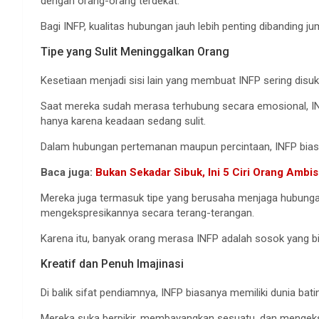
dengan orang-orang terdekat.
Bagi INFP, kualitas hubungan jauh lebih penting dibanding j
Tipe yang Sulit Meninggalkan Orang
Kesetiaan menjadi sisi lain yang membuat INFP sering disuk
Saat mereka sudah merasa terhubung secara emosional, IN
hanya karena keadaan sedang sulit.
Dalam hubungan pertemanan maupun percintaan, INFP biasa
Baca juga:
Bukan Sekadar Sibuk, Ini 5 Ciri Orang Ambis
Mereka juga termasuk tipe yang berusaha menjaga hubungan 
mengekspresikannya secara terang-terangan.
Karena itu, banyak orang merasa INFP adalah sosok yang b
Kreatif dan Penuh Imajinasi
Di balik sifat pendiamnya, INFP biasanya memiliki dunia bati
Mereka suka berpikir, membayangkan sesuatu, dan mengeksp