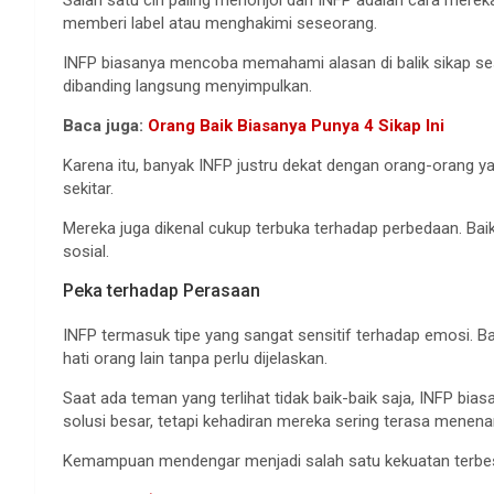
Salah satu ciri paling menonjol dari INFP adalah cara merek
memberi label atau menghakimi seseorang.
INFP biasanya mencoba memahami alasan di balik sikap ses
dibanding langsung menyimpulkan.
Baca juga:
Orang Baik Biasanya Punya 4 Sikap Ini
Karena itu, banyak INFP justru dekat dengan orang-orang ya
sekitar.
Mereka juga dikenal cukup terbuka terhadap perbedaan. Baik
sosial.
Peka terhadap Perasaan
INFP termasuk tipe yang sangat sensitif terhadap emosi.
hati orang lain tanpa perlu dijelaskan.
Saat ada teman yang terlihat tidak baik-baik saja, INFP bi
solusi besar, tetapi kehadiran mereka sering terasa menen
Kemampuan mendengar menjadi salah satu kekuatan terbesar