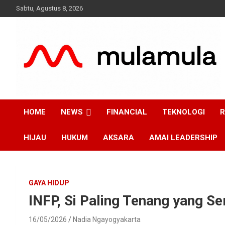
Skip
Sabtu, Agustus 8, 2026
to
content
Medianya para Gen Z
MulaMula
HOME
NEWS
FINANCIAL
TEKNOLOGI
R
HIJAU
HUKUM
AKSARA
AMAI LEADERSHIP
GAYA HIDUP
INFP, Si Paling Tenang yang S
16/05/2026
Nadia Ngayogyakarta