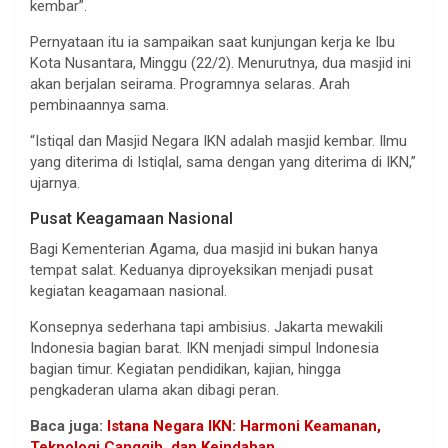
kembar”.
Pernyataan itu ia sampaikan saat kunjungan kerja ke Ibu
Kota Nusantara, Minggu (22/2). Menurutnya, dua masjid ini
akan berjalan seirama. Programnya selaras. Arah
pembinaannya sama.
“Istiqal dan Masjid Negara IKN adalah masjid kembar. Ilmu
yang diterima di Istiqlal, sama dengan yang diterima di IKN,”
ujarnya.
Pusat Keagamaan Nasional
Bagi Kementerian Agama, dua masjid ini bukan hanya
tempat salat. Keduanya diproyeksikan menjadi pusat
kegiatan keagamaan nasional.
Konsepnya sederhana tapi ambisius. Jakarta mewakili
Indonesia bagian barat. IKN menjadi simpul Indonesia
bagian timur. Kegiatan pendidikan, kajian, hingga
pengkaderan ulama akan dibagi peran.
Baca juga:
Istana Negara IKN: Harmoni Keamanan,
Teknologi Canggih, dan Keindahan