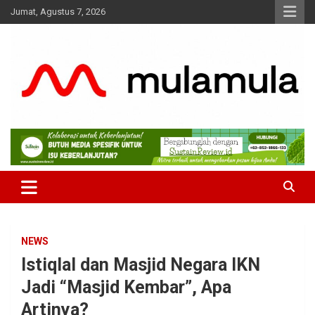
Skip
Jumat, Agustus 7, 2026
to
content
Medianya para Gen Z
MulaMula
NEWS
Istiqlal dan Masjid Negara IKN
Jadi “Masjid Kembar”, Apa
Artinya?