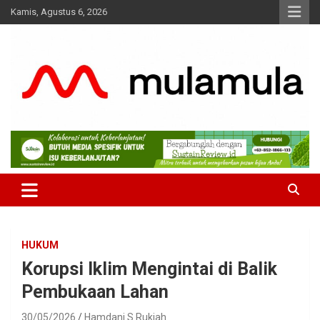
Skip
Kamis, Agustus 6, 2026
to
content
Medianya para Gen Z
MulaMula
HUKUM
Korupsi Iklim Mengintai di Balik
Pembukaan Lahan
30/05/2026
Hamdani S Rukiah