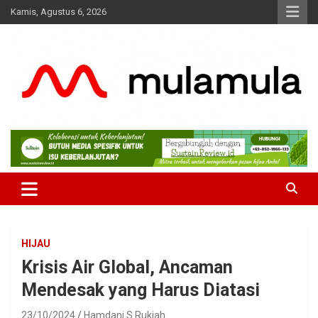
Skip
Kamis, Agustus 6, 2026
to
content
Medianya para Gen Z
MulaMula
HIJAU
Krisis Air Global, Ancaman
Mendesak yang Harus Diatasi
23/10/2024
Hamdani S Rukiah