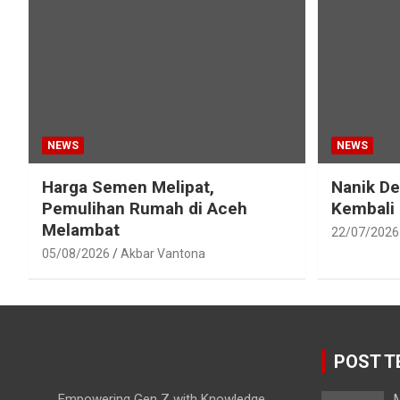
NEWS
NEWS
Harga Semen Melipat,
Nanik D
Pemulihan Rumah di Aceh
Kembali
Melambat
22/07/2026
05/08/2026
Akbar Vantona
POST T
Empowering Gen Z with Knowledge
M