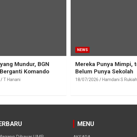
NEWS
eyang Mundur, BGN
Mereka Punya Mimpi, t
 Berganti Komando
Belum Punya Sekolah
T Hanani
18/07/2026
Hamdani S Rukia
ERBARU
MENU
agang Dibayar UMR,
AKSARA