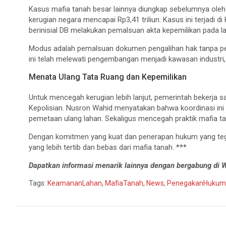
Kasus mafia tanah besar lainnya diungkap sebelumnya ole
kerugian negara mencapai Rp3,41 triliun. Kasus ini terjadi
berinisial DB melakukan pemalsuan akta kepemilikan pada la
Modus adalah pemalsuan dokumen pengalihan hak tanpa per
ini telah melewati pengembangan menjadi kawasan industri
Menata Ulang Tata Ruang dan Kepemilikan
Untuk mencegah kerugian lebih lanjut, pemerintah bekerj
Kepolisian. Nusron Wahid menyatakan bahwa koordinasi i
pemetaan ulang lahan. Sekaligus mencegah praktik mafia t
Dengan komitmen yang kuat dan penerapan hukum yang teg
yang lebih tertib dan bebas dari mafia tanah. ***
Dapatkan informasi menarik lainnya dengan bergabung di
Tags:
KeamananLahan
,
MafiaTanah
,
News
,
PenegakanHukum