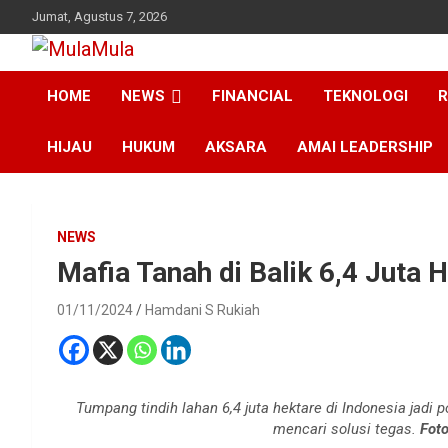
Skip
Jumat, Agustus 7, 2026
to
content
Medianya para Gen Z
MulaMula
HOME
NEWS
FINANCIAL
TEKNOLOGI
R
HIJAU
HUKUM
AKSARA
AMAI LEADERSHIP
NEWS
Mafia Tanah di Balik 6,4 Juta
01/11/2024
Hamdani S Rukiah
Tumpang tindih lahan 6,4 juta hektare di Indonesia jadi 
mencari solusi tegas.
Foto