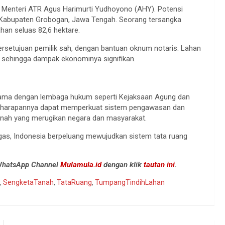
h Menteri ATR Agus Harimurti Yudhoyono (AHY). Potensi
 di Kabupaten Grobogan, Jawa Tengah. Seorang tersangka
han seluas 82,6 hektare.
setujuan pemilik sah, dengan bantuan oknum notaris. Lahan
, sehingga dampak ekonominya signifikan.
a sama dengan lembaga hukum seperti Kejaksaan Agung dan
ni harapannya dapat memperkuat sistem pengawasan dan
anah yang merugikan negara dan masyarakat.
as, Indonesia berpeluang mewujudkan sistem tata ruang
 WhatsApp Channel
Mulamula.id
dengan klik
tautan ini
.
,
SengketaTanah
,
TataRuang
,
TumpangTindihLahan