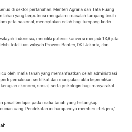
rius di sektor pertanahan. Menteri Agraria dan Tata Ruang
e lahan yang berpotensi mengalami masalah tumpang tindih
dalam peta nasional, menciptakan celah bagi tumpang tindih
 wilayah Indonesia, memiliki potensi konversi menjadi 13,8 juta
lebihi total luas wilayah Provinsi Banten, DKI Jakarta, dan
picu oleh mafia tanah yang memanfaatkan celah administrasi
erti pemalsuan sertifikat dan manipulasi akta kepemilikan.
kerugian ekonomi, sosial, serta psikologis bagi masyarakat
pasal berlapis pada mafia tanah yang tertangkap.
ucian uang. Pendekatan ini harapannya memberi efek jera,”
gah