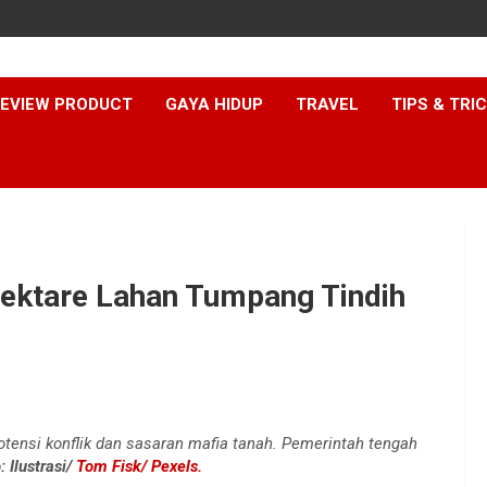
EVIEW PRODUCT
GAYA HIDUP
TRAVEL
TIPS & TRI
 Hektare Lahan Tumpang Tindih
potensi konflik dan sasaran mafia tanah. Pemerintah tengah
: Ilustrasi/
Tom Fisk/ Pexels.