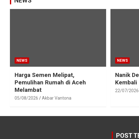
NEWS
NEWS
NEWS
Harga Semen Melipat,
Nanik D
Pemulihan Rumah di Aceh
Kembali
Melambat
22/07/2026
05/08/2026
Akbar Vantona
POST T