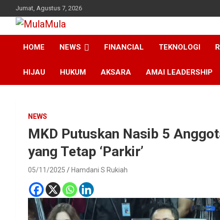
Skip
Jumat, Agustus 7, 2026
to
content
Medianya para Gen Z
MulaMula
HOME
NEWS
FINANCIAL
TEKNOLOGI
R
HIJAU
HUKUM
AKSARA
AMAI LEADERSHIP
NEWS
MKD Putuskan Nasib 5 Anggot
yang Tetap ‘Parkir’
05/11/2025
Hamdani S Rukiah