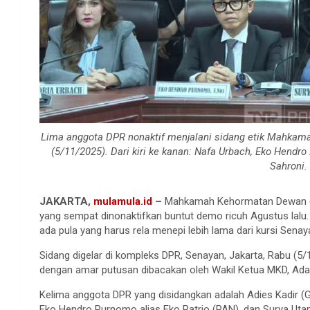
Lima anggota DPR nonaktif menjalani sidang etik Mahkam
(5/11/2025). Dari kiri ke kanan: Nafa Urbach, Eko Hendr
Sahroni
JAKARTA,
mulamula.id
–
Mahkamah Kehormatan Dewan (M
yang sempat dinonaktifkan buntut demo ricuh Agustus lalu.
ada pula yang harus rela menepi lebih lama dari kursi Senay
Sidang digelar di kompleks DPR, Senayan, Jakarta, Rabu (
dengan amar putusan dibacakan oleh Wakil Ketua MKD, Ada
Kelima anggota DPR yang disidangkan adalah Adies Kadir 
Eko Hendro Purnomo alias Eko Patrio (PAN), dan Surya Uta