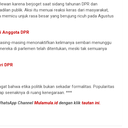
ewan karena berjoget saat sidang tahunan DPR dan
lan publik. Aksi itu menuai reaksi keras dari masyarakat,
ya memicu unjuk rasa besar yang berujung ricuh pada Agustus
i Anggota DPR
 masing-masing menonaktifkan kelimanya sembari menunggu
ib mereka di parlemen telah ditentukan, meski tak semuanya
ari DPR
at bahwa etika politik bukan sekadar formalitas. Popularitas
ikap seenaknya di ruang kenegaraan. ***
 WhatsApp Channel
Mulamula.id
dengan klik
tautan ini.