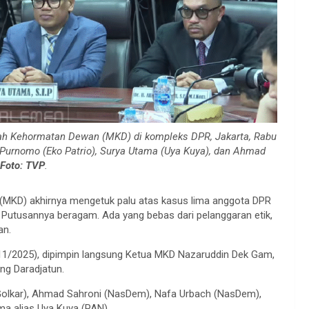
ah Kehormatan Dewan (MKD) di kompleks DPR, Jakarta, Rabu
o Purnomo (Eko Patrio), Surya Utama (Uya Kuya), dan Ahmad
.
Foto: TVP
.
KD) akhirnya mengetuk palu atas kasus lima anggota DPR
 Putusannya beragam. Ada yang bebas dari pelanggaran etik,
an.
5/11/2025), dipimpin langsung Ketua MKD Nazaruddin Dek Gam,
ng Daradjatun.
(Golkar), Ahmad Sahroni (NasDem), Nafa Urbach (NasDem),
ma alias Uya Kuya (PAN).