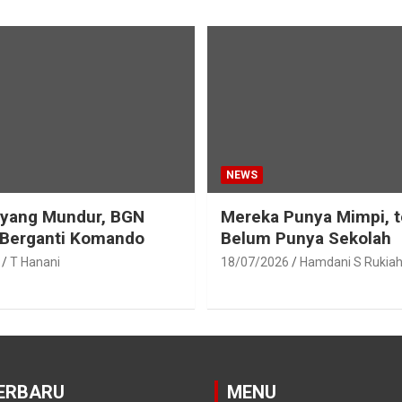
NEWS
eyang Mundur, BGN
Mereka Punya Mimpi, t
 Berganti Komando
Belum Punya Sekolah
T Hanani
18/07/2026
Hamdani S Rukia
ERBARU
MENU