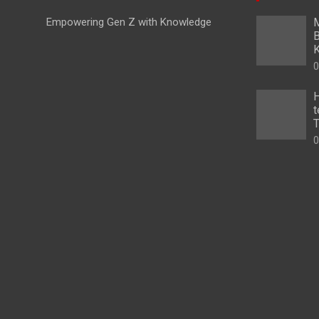
Empowering Gen Z with Knowledge
M
B
K
0
H
t
T
0