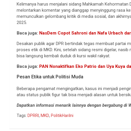
Kelimanya harus menjalani sidang Mahkamah Kehormatan D
melontarkan komentar yang dianggap menyinggung rasa keadi
memunculkan gelombang kritik di media sosial, dan akhirn
2025.
Baca juga:
NasDem Copot Sahroni dan Nafa Urbach dar
Desakan publik agar DPR bertindak tegas membuat partai
proses etik di MKD. Kini, setelah sidang resmi digelar, nas
bisa langsung kembali duduk di kursi wakil rakyat.
Baca juga:
PAN Nonaktifkan Eko Patrio dan Uya Kuya d
Pesan Etika untuk Politisi Muda
Beberapa pengamat mengingatkan, kasus ini menjadi penging
atau status publik figur tak bisa menjadi alasan untuk bers
Dapatkan informasi menarik lainnya dengan bergabung di
Tags:
DPRRI
,
MKD
,
PolitikHariIni