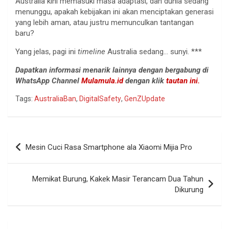
Australia kini memasuki masa adaptasi, dan dunia sedang
menunggu, apakah kebijakan ini akan menciptakan generasi
yang lebih aman, atau justru memunculkan tantangan
baru?
Yang jelas, pagi ini
timeline
Australia sedang… sunyi. ***
Dapatkan informasi menarik lainnya dengan bergabung di
WhatsApp Channel
Mulamula.id
dengan klik
tautan ini.
Tags:
AustraliaBan
,
DigitalSafety
,
GenZUpdate
Navigasi
Mesin Cuci Rasa Smartphone ala Xiaomi Mijia Pro
pos
Memikat Burung, Kakek Masir Terancam Dua Tahun
Dikurung