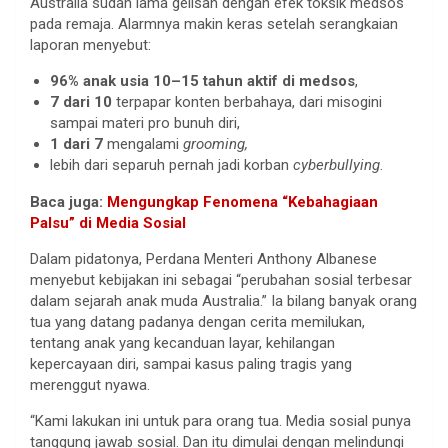
Australia sudah lama gelisah dengan efek toksik medsos
pada remaja. Alarmnya makin keras setelah serangkaian
laporan menyebut:
96% anak usia 10–15 tahun aktif di medsos
,
7 dari 10
terpapar konten berbahaya, dari misogini
sampai materi pro bunuh diri,
1 dari 7
mengalami
grooming,
lebih dari separuh pernah jadi korban
cyberbullying
.
Baca juga:
Mengungkap Fenomena “Kebahagiaan
Palsu” di Media Sosial
Dalam pidatonya, Perdana Menteri Anthony Albanese
menyebut kebijakan ini sebagai “perubahan sosial terbesar
dalam sejarah anak muda Australia.” Ia bilang banyak orang
tua yang datang padanya dengan cerita memilukan,
tentang anak yang kecanduan layar, kehilangan
kepercayaan diri, sampai kasus paling tragis yang
merenggut nyawa.
“Kami lakukan ini untuk para orang tua. Media sosial punya
tanggung jawab sosial. Dan itu dimulai dengan melindungi