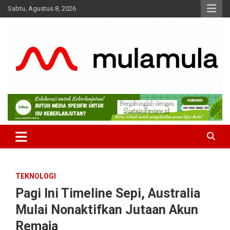
Skip
Sabtu, Agustus 8, 2026
to
content
Medianya para Gen Z
MulaMula
TEKNOLOGI
Pagi Ini Timeline Sepi, Australia
Mulai Nonaktifkan Jutaan Akun
Remaja