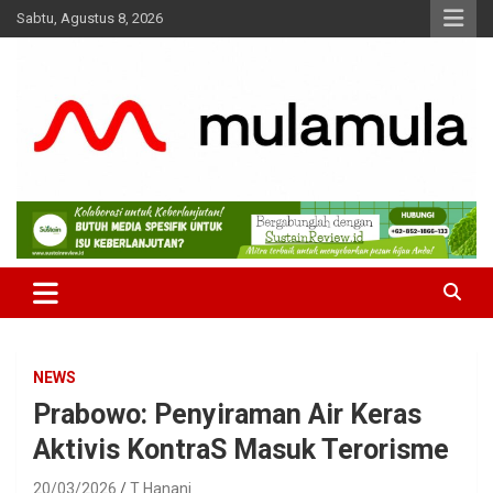
Skip
Sabtu, Agustus 8, 2026
to
content
Medianya para Gen Z
MulaMula
NEWS
Prabowo: Penyiraman Air Keras
Aktivis KontraS Masuk Terorisme
20/03/2026
T Hanani