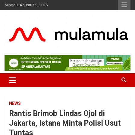
Skip
Minggu, Agustus 9, 2026
to
content
Medianya para Gen Z
MulaMula
NEWS
Rantis Brimob Lindas Ojol di
Jakarta, Istana Minta Polisi Usut
Tuntas