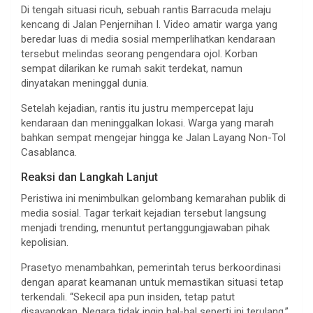
Di tengah situasi ricuh, sebuah rantis Barracuda melaju
kencang di Jalan Penjernihan I. Video amatir warga yang
beredar luas di media sosial memperlihatkan kendaraan
tersebut melindas seorang pengendara ojol. Korban
sempat dilarikan ke rumah sakit terdekat, namun
dinyatakan meninggal dunia.
Setelah kejadian, rantis itu justru mempercepat laju
kendaraan dan meninggalkan lokasi. Warga yang marah
bahkan sempat mengejar hingga ke Jalan Layang Non-Tol
Casablanca.
Reaksi dan Langkah Lanjut
Peristiwa ini menimbulkan gelombang kemarahan publik di
media sosial. Tagar terkait kejadian tersebut langsung
menjadi trending, menuntut pertanggungjawaban pihak
kepolisian.
Prasetyo menambahkan, pemerintah terus berkoordinasi
dengan aparat keamanan untuk memastikan situasi tetap
terkendali. “Sekecil apa pun insiden, tetap patut
disayangkan. Negara tidak ingin hal-hal seperti ini terulang,”