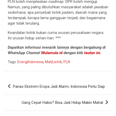
PLN boleh menjelaskan
roadmap.
DPR boleh menguji.
Namun, yang paling dibutuhkan masyarakat adalah jawaban
sederhana: apa penyebab listrik padam, daerah mana yang
terdampak, berapa lama gangguan terjadi, dan bagaimana
agar tidak terulang.
Keandalan listrik bukan cuma urusan perusahaan negara.
Ini urusan hidup sehari-hari. ***
Dapatkan informasi menarik lainnya dengan bergabung di
WhatsApp Channel
Mulamula.id
dengan klik
tautan ini.
Tags:
EnergiIndonesia
,
MatiListrik
,
PLN
Navigasi
Panas Ekstrem Eropa Jadi Alarm, Indonesia Perlu Siap
pos
Uang Cepat Habis? Bisa Jadi Hidup Makin Mahal