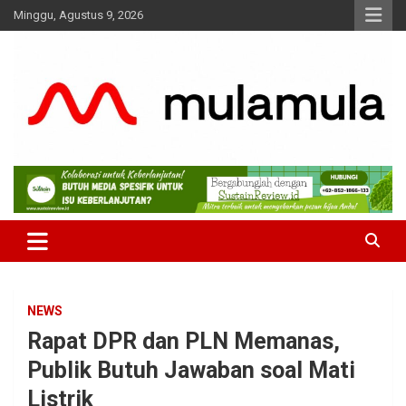
Skip
Minggu, Agustus 9, 2026
to
content
Medianya para Gen Z
MulaMula
NEWS
Rapat DPR dan PLN Memanas,
Publik Butuh Jawaban soal Mati
Listrik