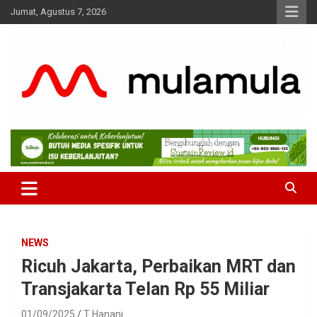
Skip
Jumat, Agustus 7, 2026
to
content
Medianya para Gen Z
MulaMula
NEWS
Ricuh Jakarta, Perbaikan MRT dan
Transjakarta Telan Rp 55 Miliar
01/09/2025
T Hanani