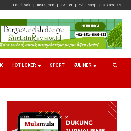
Facebook
Instagram
Twitter
Whatsapp
Kolaborasi
CK
HOT LOKER
SPORT
KULINER