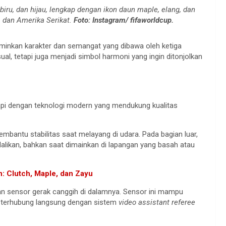
u, dan hijau, lengkap dengan ikon daun maple, elang, dan
 dan Amerika Serikat.
Foto: Instagram/ fifaworldcup.
erminkan karakter dan semangat yang dibawa oleh ketiga
ual, tetapi juga menjadi simbol harmoni yang ingin ditonjolkan
gkapi dengan teknologi modern yang mendukung kualitas
antu stabilitas saat melayang di udara. Pada bagian luar,
alikan, bahkan saat dimainkan di lapangan yang basah atau
n: Clutch, Maple, dan Zayu
n sensor gerak canggih di dalamnya. Sensor ini mampu
terhubung langsung dengan sistem
video assistant referee