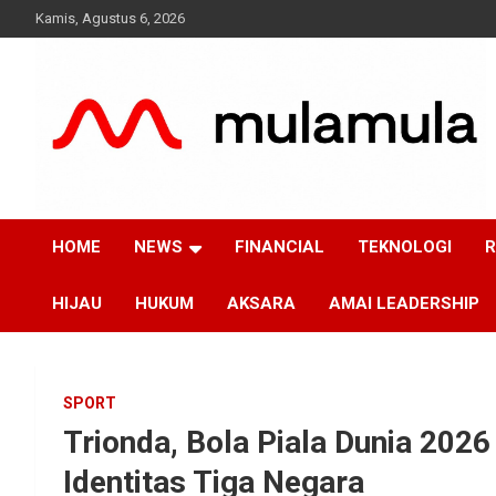
Skip
Kamis, Agustus 6, 2026
to
content
Medianya para Gen Z
MulaMula
HOME
NEWS
FINANCIAL
TEKNOLOGI
R
HIJAU
HUKUM
AKSARA
AMAI LEADERSHIP
SPORT
Trionda, Bola Piala Dunia 202
Identitas Tiga Negara