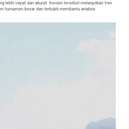
 lebih cepat dan akurat. Inovasi tersebut melanjutkan tren
n-turnamen besar dan terbukti membantu analisis