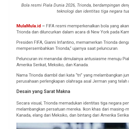
Bola resmi Piala Dunia 2026, Trionda, berdampingan deng
teknologi dan identitas tiga negara t
MulaMula.id
–
FIFA resmi memperkenalkan bola yang akan d
Trionda dan diluncurkan dalam acara di New York pada Kam
Presiden FIFA, Gianni Infantino, memamerkan Trionda den
mempersembahkan Trionda,” ujarnya saat peluncuran.
Peluncuran ini menandai dimulainya antusiasme menuju Piala 
Amerika Serikat, Meksiko, dan Kanada.
Nama Trionda diambil dari kata “tri” yang melambangkan jum
perusahaan perlengkapan olahraga asal Jerman yang telah 
Desain yang Sarat Makna
Secara visual, Trionda memadukan identitas tiga negara p
melambangkan persatuan mereka. Ikon khas dari masing-mas
Kanada, elang dari Meksiko, dan bintang dari Amerika Serika