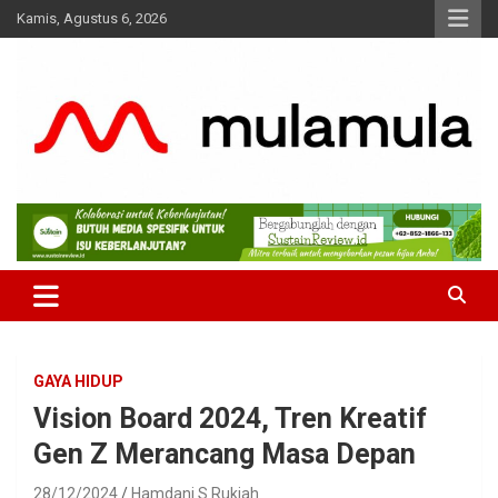
Skip
Kamis, Agustus 6, 2026
to
content
Medianya para Gen Z
MulaMula
GAYA HIDUP
Vision Board 2024, Tren Kreatif
Gen Z Merancang Masa Depan
28/12/2024
Hamdani S Rukiah