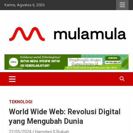
Skip
Kamis, Agustus 6, 2026
to
content
Medianya para Gen Z
MulaMula
TEKNOLOGI
World Wide Web: Revolusi Digital
yang Mengubah Dunia
22/05/2024
Hamdani S Rukiah