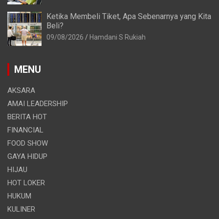
Ketika Membeli Tiket, Apa Sebenarnya yang Kita
Beli?
09/08/2026
Hamdani S Rukiah
MENU
AKSARA
AMAI LEADERSHIP
BERITA HOT
FINANCIAL
FOOD SHOW
GAYA HIDUP
HIJAU
HOT LOKER
HUKUM
KULINER