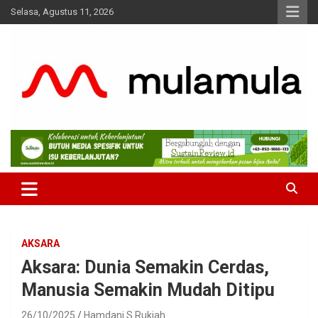
Skip
Selasa, Agustus 11, 2026
to
content
Medianya para Gen Z
MulaMula
AKSARA
Aksara: Dunia Semakin Cerdas,
Manusia Semakin Mudah Ditipu
26/10/2025
Hamdani S Rukiah