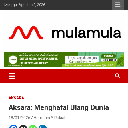
Skip
Minggu, Agustus 9, 2026
to
content
Medianya para Gen Z
MulaMula
AKSARA
Aksara: Menghafal Ulang Dunia
18/01/2026
Hamdani S Rukiah