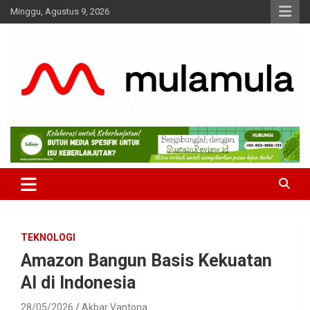
Skip
Minggu, Agustus 9, 2026
to
content
Medianya para Gen Z
MulaMula
TEKNOLOGI
Amazon Bangun Basis Kekuatan
AI di Indonesia
28/05/2026
Akbar Vantona