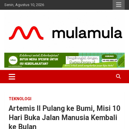
Skip
Senin, Agustus 10, 2026
to
content
Medianya para Gen Z
MulaMula
TEKNOLOGI
Artemis II Pulang ke Bumi, Misi 10
Hari Buka Jalan Manusia Kembali
ke Bulan