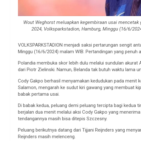
Wout Weghorst meluapkan kegembiraan usai mencetak g
2024, Volksparkstadion, Hamburg, Minggu (16/6/202
VOLKSPARKSTADION menjadi saksi pertarungan sengit antar
Minggu (16/6/2024) malam WIB. Pertandingan yang penuh aks
Polandia membuka skor lebih dulu melalui sundulan akura
dari Piotr Zielinski. Namun, Belanda tak butuh waktu lama 
Cody Gakpo berhasil menyamakan kedudukan pada menit ke
Salamon, mengarah ke sudut kiri gawang yang membuat kip
babak pertama usai.
Di babak kedua, peluang demi peluang tercipta bagi kedua 
berjalan dua menit melalui aksi Cody Gakpo yang menerima 
tendangannya masih bisa ditepis Szczesny.
Peluang berikutnya datang dari Tijjani Reijnders yang me
Reijnders masih melenceng.