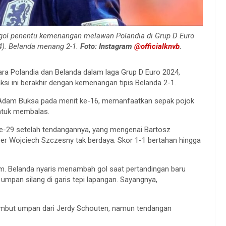
ol penentu kemenangan melawan Polandia di Grup D Euro
4). Belanda menang 2-1.
Foto: Instagram
@officialknvb
.
a Polandia dan Belanda dalam laga Grup D Euro 2024,
i ini berakhir dengan kemenangan tipis Belanda 2-1.
t Adam Buksa pada menit ke-16, memanfaatkan sepak pojok
untuk membalas.
-29 setelah tendangannya, yang mengenai Bartosz
er Wojciech Szczesny tak berdaya. Skor 1-1 bertahan hingga
tim. Belanda nyaris menambah gol saat pertandingan baru
umpan silang di garis tepi lapangan. Sayangnya,
nyambut umpan dari Jerdy Schouten, namun tendangan