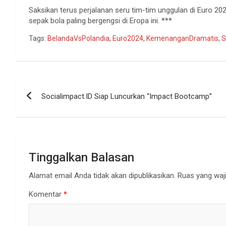
Saksikan terus perjalanan seru tim-tim unggulan di Euro 2
sepak bola paling bergengsi di Eropa ini. ***
Tags:
BelandaVsPolandia
,
Euro2024
,
KemenanganDramatis
,
S
Navigasi
Socialimpact.ID Siap Luncurkan “Impact Bootcamp”
pos
Tinggalkan Balasan
Alamat email Anda tidak akan dipublikasikan.
Ruas yang waji
Komentar
*