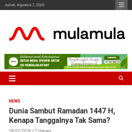
Skip
Jumat, Agustus 7, 2026
to
content
Medianya para Gen Z
MulaMula
NEWS
Dunia Sambut Ramadan 1447 H,
Kenapa Tanggalnya Tak Sama?
18/02/2026
T Hanani