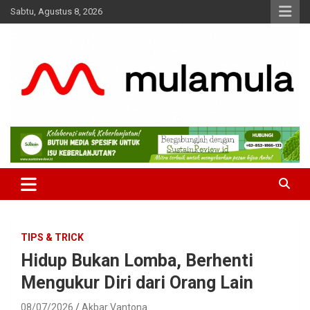
Skip
Sabtu, Agustus 8, 2026
to
content
Medianya para Gen Z
MulaMula
TIPS & TRICK
Hidup Bukan Lomba, Berhenti
Mengukur Diri dari Orang Lain
08/07/2026
Akbar Vantona