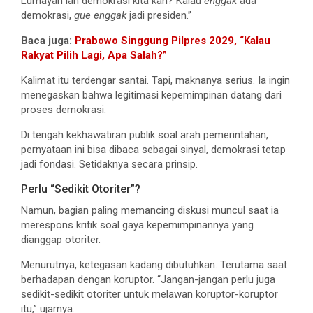
Lumayan lah demokrasi kita kan? Kalau
enggak
ada
demokrasi,
gue enggak
jadi presiden.”
Baca juga:
Prabowo Singgung Pilpres 2029, “Kalau
Rakyat Pilih Lagi, Apa Salah?”
Kalimat itu terdengar santai. Tapi, maknanya serius. Ia ingin
menegaskan bahwa legitimasi kepemimpinan datang dari
proses demokrasi.
Di tengah kekhawatiran publik soal arah pemerintahan,
pernyataan ini bisa dibaca sebagai sinyal, demokrasi tetap
jadi fondasi. Setidaknya secara prinsip.
Perlu “Sedikit Otoriter”?
Namun, bagian paling memancing diskusi muncul saat ia
merespons kritik soal gaya kepemimpinannya yang
dianggap otoriter.
Menurutnya, ketegasan kadang dibutuhkan. Terutama saat
berhadapan dengan koruptor. “Jangan-jangan perlu juga
sedikit-sedikit otoriter untuk melawan koruptor-koruptor
itu,” ujarnya.