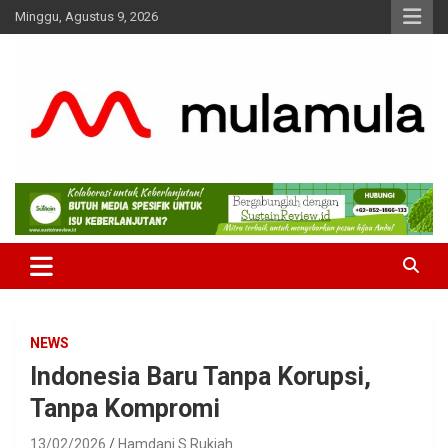
Skip
Minggu, Agustus 9, 2026
to
content
Medianya para Gen Z
MulaMula
NEWS
Indonesia Baru Tanpa Korupsi,
Tanpa Kompromi
13/02/2026
Hamdani S Rukiah