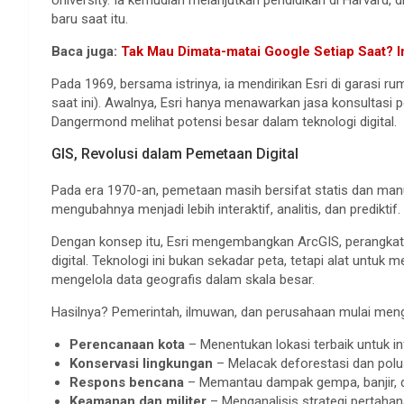
University. Ia kemudian melanjutkan pendidikan di Harvard,
baru saat itu.
Baca juga:
Tak Mau Dimata-matai Google Setiap Saat? I
Pada 1969, bersama istrinya, ia mendirikan Esri di garasi 
saat ini). Awalnya, Esri hanya menawarkan jasa konsultasi
Dangermond melihat potensi besar dalam teknologi digital.
GIS, Revolusi dalam Pemetaan Digital
Pada era 1970-an, pemetaan masih bersifat statis dan ma
mengubahnya menjadi lebih interaktif, analitis, dan prediktif.
Dengan konsep itu, Esri mengembangkan ArcGIS, perangka
digital. Teknologi ini bukan sekadar peta, tetapi alat untuk
mengelola data geografis dalam skala besar.
Hasilnya? Pemerintah, ilmuwan, dan perusahaan mulai meng
Perencanaan kota
– Menentukan lokasi terbaik untuk inf
Konservasi lingkungan
– Melacak deforestasi dan polus
Respons bencana
– Memantau dampak gempa, banjir, d
Keamanan dan militer
– Menganalisis strategi pertahan