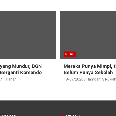
NEWS
eyang Mundur, BGN
Mereka Punya Mimpi, t
 Berganti Komando
Belum Punya Sekolah
T Hanani
18/07/2026
Hamdani S Rukia