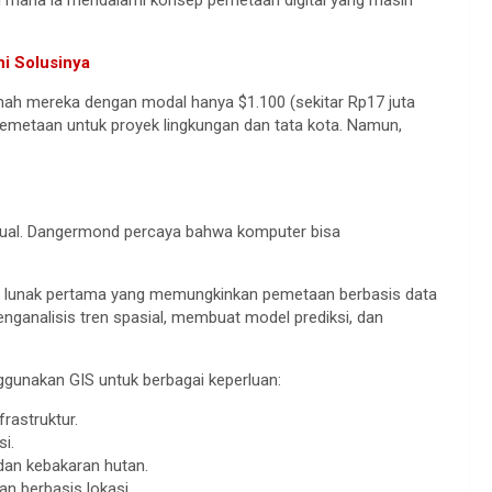
 di mana ia mendalami konsep pemetaan digital yang masih
ni Solusinya
rumah mereka dengan modal hanya $1.100 (sekitar Rp17 juta
 pemetaan untuk proyek lingkungan dan tata kota. Namun,
nual. Dangermond percaya bahwa komputer bisa
t lunak pertama yang memungkinkan pemetaan berbasis data
 menganalisis tren spasial, membuat model prediksi, dan
gunakan GIS untuk berbagai keperluan:
rastruktur.
i.
an kebakaran hutan.
an berbasis lokasi.