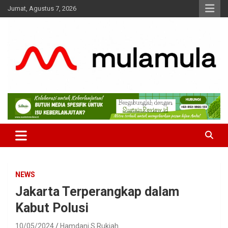
Skip
Jumat, Agustus 7, 2026
to
content
Medianya para Gen Z
MulaMula
NEWS
Jakarta Terperangkap dalam
Kabut Polusi
10/05/2024
Hamdani S Rukiah