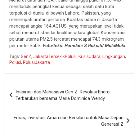
menduduki peringkat kedua sebagai salah satu kota
terpolusi di dunia, di bawah Lahore, Pakistan, yang
menempati urutan pertama. Kualitas udara di Jakarta
mencapai angka 164 AQI US, yang merupakan level tidak
sehat menurut standar kualitas udara global. Konsentrasi
polutan utama PM2.5 tercatat mencapai 74.3 mikrogram
per meter kubik.
Foto/teks: Hamdani S Rukiah/ MulaMula.
Tags:
GenZ
,
JakartaTercekikPolusi
,
KrisisUdara
,
Lingkungan
,
Polusi
,
PolusiJakarta
Navigasi
Inspirasi dari Mahasiswi Gen Z: Revolusi Energi
pos
Terbarukan bersama Maria Dominica Wendy
Emas, Investasi Aman dan Berkilau untuk Masa Depan
Generasi Z