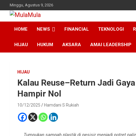
Skip
Minggu, Agustus 9, 2026
to
content
Medianya para Gen Z
MulaMula
HOME
NEWS
FINANCIAL
TEKNOLOGI
R
HIJAU
HUKUM
AKSARA
AMAI LEADERSHIP
HIJAU
Kalau Reuse–Return Jadi Gaya 
Hampir Nol
10/12/2025
Hamdani S Rukiah
Tumpukan sampah plastik di pesisir menjadi potret palin