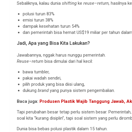
Sebaliknya, kalau dunia
shifting
ke
reuse–return,
hasilnya ke
polusi turun 83%
emisi turun 38%
dampak kesehatan turun 54%
dan pemerintah bisa hemat US$19 miliar per tahun dal
Jadi, Apa yang Bisa Kita Lakukan?
Jawabannya, nggak harus nunggu pemerintah.
Reuse–return
bisa dimulai dari hal kecil:
bawa tumbler,
pakai wadah sendiri,
pilih produk yang bisa diisi ulang,
dukung
brand
yang punya sistem pengembalian.
Baca juga:
Produsen Plastik Wajib Tanggung Jawab, Ak
Tapi perubahan besar tetap perlu sistem besar. Pemerintah, 
soal kita “kurang disiplin”, tapi soal sistem yang perlu dirom
Dunia bisa bebas polusi plastik dalam 15 tahun.