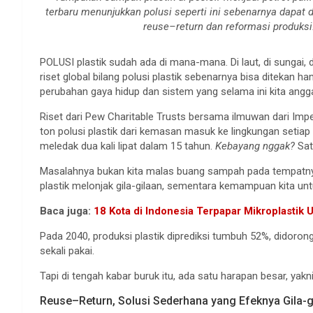
terbaru menunjukkan polusi seperti ini sebenarnya dapat
reuse–return dan reformasi produks
POLUSI plastik sudah ada di mana-mana. Di laut, di sungai, 
riset global bilang polusi plastik sebenarnya bisa ditekan h
perubahan gaya hidup dan sistem yang selama ini kita angga
Riset dari Pew Charitable Trusts bersama ilmuwan dari Im
ton polusi plastik dari kemasan masuk ke lingkungan setiap 
meledak dua kali lipat dalam 15 tahun.
Kebayang nggak?
Sat
Masalahnya bukan kita malas buang sampah pada tempatnya. 
plastik melonjak gila-gilaan, sementara kemampuan kita un
Baca juga:
18 Kota di Indonesia Terpapar Mikroplastik 
Pada 2040, produksi plastik diprediksi tumbuh 52%, didoron
sekali pakai.
Tapi di tengah kabar buruk itu, ada satu harapan besar, yakn
Reuse–Return, Solusi Sederhana yang Efeknya Gila-g