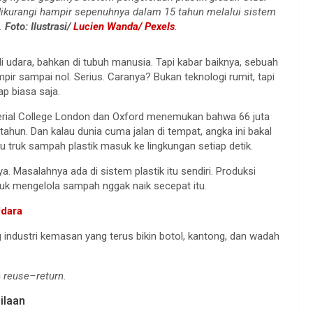
 dikurangi hampir sepenuhnya dalam 15 tahun melalui sistem
i.
Foto: Ilustrasi/
Lucien Wanda/ Pexels
.
di udara, bahkan di tubuh manusia. Tapi kabar baiknya, sebuah
ampir sampai nol. Serius. Caranya? Bukan teknologi rumit, tapi
p biasa saja.
perial College London dan Oxford menemukan bahwa 66 juta
tahun. Dan kalau dunia cuma jalan di tempat, angka ini bakal
u truk sampah plastik masuk ke lingkungan setiap detik.
Masalahnya ada di sistem plastik itu sendiri. Produksi
tuk mengelola sampah nggak naik secepat itu.
Udara
g industri kemasan yang terus bikin botol, kantong, dan wadah
i
reuse–return.
ilaan