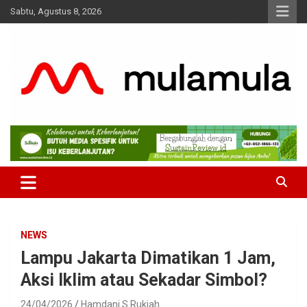
Skip
Sabtu, Agustus 8, 2026
to
content
Medianya para Gen Z
MulaMula
NEWS
Lampu Jakarta Dimatikan 1 Jam,
Aksi Iklim atau Sekadar Simbol?
24/04/2026
Hamdani S Rukiah