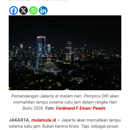
Pemandangan Jakarta di malam hari. Pemprov DKI akan
mematikan lampu selama satu jam dalam rangka Hari
Bumi 2026.
Foto:
Ferdinand F Eman/ Pexels
.
JAKARTA,
mulamula.id
–
Jakarta akan mematikan lampu
selama satu jam. Bukan karena krisis. Tapi, sebagai pesan.