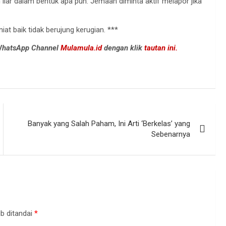
liar dalam bentuk apa pun. Jemaah diminta aktif melapor jika
iat baik tidak berujung kerugian. ***
 WhatsApp Channel
Mulamula.id
dengan klik
tautan ini.
Banyak yang Salah Paham, Ini Arti ‘Berkelas’ yang
Sebenarnya
b ditandai
*