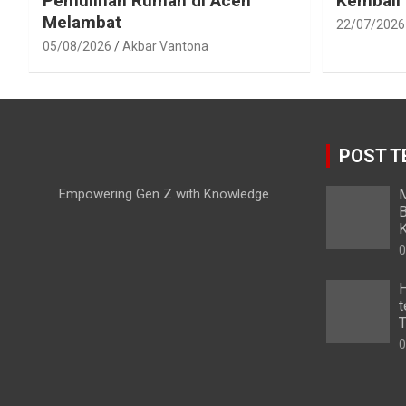
Pemulihan Rumah di Aceh
Kembali
Melambat
22/07/2026
05/08/2026
Akbar Vantona
POST T
Empowering Gen Z with Knowledge
M
B
K
0
H
t
T
0