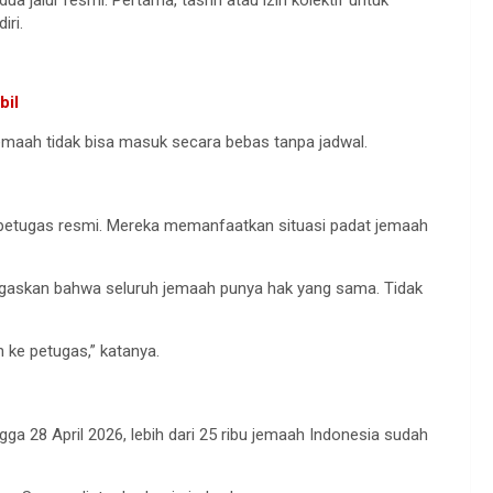
dua jalur resmi. Pertama, tasrih atau izin kolektif untuk
iri.
bil
Jemaah tidak bisa masuk secara bebas tanpa jadwal.
tugas resmi. Mereka memanfaatkan situasi padat jemaah
egaskan bahwa seluruh jemaah punya hak yang sama. Tidak
 ke petugas,” katanya.
a 28 April 2026, lebih dari 25 ribu jemaah Indonesia sudah