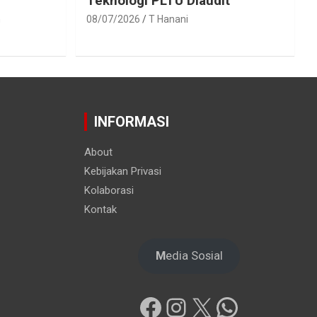
Teknologi PLTU Diaudit
h
08/07/2026
T Hanani
INFORMASI
About
Kebijakan Privasi
Kolaborasi
Kontak
M
edia Sosial
Facebook
Instagram
X
WhatsAp