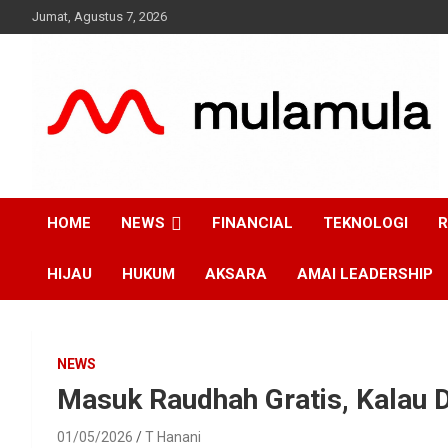
Skip
Jumat, Agustus 7, 2026
to
content
Medianya para Gen Z
MulaMula
HOME
NEWS
FINANCIAL
TEKNOLOGI
R
HIJAU
HUKUM
AKSARA
AMAI LEADERSHIP
NEWS
Masuk Raudhah Gratis, Kalau D
01/05/2026
T Hanani