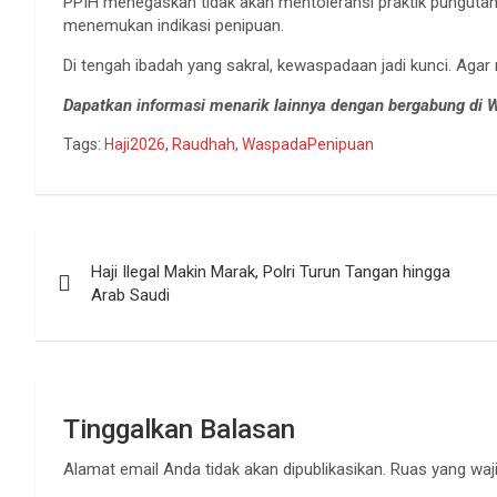
PPIH menegaskan tidak akan mentoleransi praktik pungutan 
menemukan indikasi penipuan.
Di tengah ibadah yang sakral, kewaspadaan jadi kunci. Agar n
Dapatkan informasi menarik lainnya dengan bergabung di
Tags:
Haji2026
,
Raudhah
,
WaspadaPenipuan
Navigasi
Haji Ilegal Makin Marak, Polri Turun Tangan hingga
pos
Arab Saudi
Tinggalkan Balasan
Alamat email Anda tidak akan dipublikasikan.
Ruas yang waji