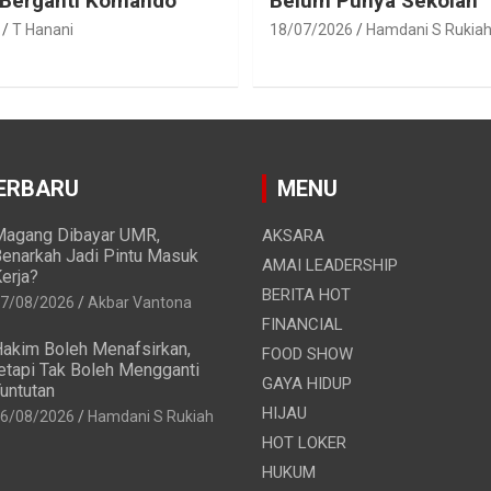
 Berganti Komando
Belum Punya Sekolah
T Hanani
18/07/2026
Hamdani S Rukia
ERBARU
MENU
agang Dibayar UMR,
AKSARA
enarkah Jadi Pintu Masuk
AMAI LEADERSHIP
erja?
BERITA HOT
7/08/2026
Akbar Vantona
FINANCIAL
akim Boleh Menafsirkan,
FOOD SHOW
etapi Tak Boleh Mengganti
GAYA HIDUP
untutan
HIJAU
6/08/2026
Hamdani S Rukiah
HOT LOKER
HUKUM