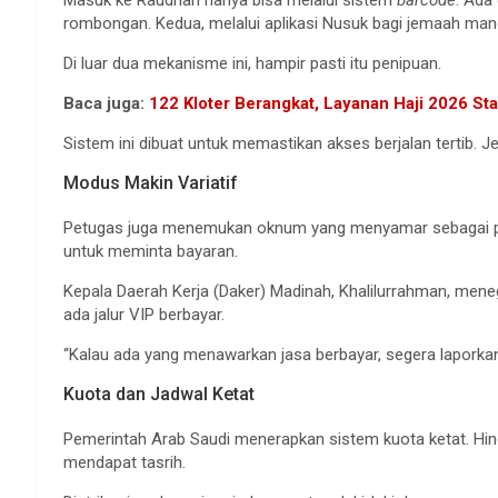
Masuk ke Raudhah hanya bisa melalui sistem
barcode
. Ada 
rombongan. Kedua, melalui aplikasi Nusuk bagi jemaah mand
Di luar dua mekanisme ini, hampir pasti itu penipuan.
Baca juga:
122 Kloter Berangkat, Layanan Haji 2026 Sta
Sistem ini dibuat untuk memastikan akses berjalan tertib. 
Modus Makin Variatif
Petugas juga menemukan oknum yang menyamar sebagai pe
untuk meminta bayaran.
Kepala Daerah Kerja (Daker) Madinah, Khalilurrahman, men
ada jalur VIP berbayar.
“Kalau ada yang menawarkan jasa berbayar, segera laporkan
Kuota dan Jadwal Ketat
Pemerintah Arab Saudi menerapkan sistem kuota ketat. Hingg
mendapat tasrih.