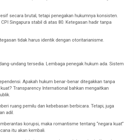
esif secara brutal, tetapi penegakan hukumnya konsisten.
r CPI Singapura stabil di atas 80. Ketegasan hadir tanpa
egasan tidak harus identik dengan otoritarianisme.
ndang-undang tersedia. Lembaga penegak hukum ada. Sistem
ndependensi. Apakah hukum benar-benar ditegakkan tanpa
kuat? Transparency International bahkan mengaitkan
blik.
mberi ruang pemilu dan kebebasan berbicara. Tetapi, juga
n adil.
emberantas korupsi, maka romantisme tentang “negara kuat”
cana itu akan kembali.