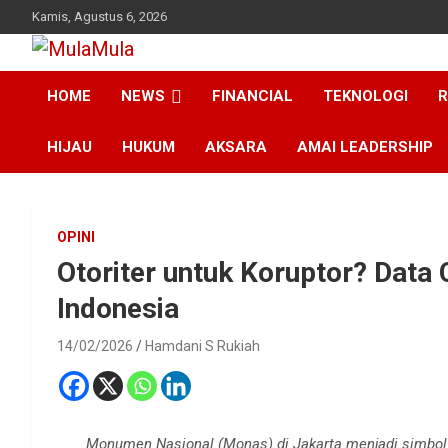
Skip
Kamis, Agustus 6, 2026
to
content
Medianya para Gen Z
MulaMula
HOME
NEWS
FINANCIAL
TEKNOLOGI
R
HIJAU
HUKUM
AKSARA
AMAI LEADERSHIP
OPINI
Otoriter untuk Koruptor? Data
Indonesia
14/02/2026
Hamdani S Rukiah
Monumen Nasional (Monas) di Jakarta menjadi simbol 