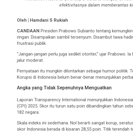
efektivitasnya dalam memberantas k
Oleh | Hamdani S Rukiah
CANDAAN
Presiden Prabowo Subianto tentang kemungkinan
ringan. Disampaikan sambil tersenyum. Disambut tawa hadir
frustrasi publik.
“Jangan-jangan perlu juga sedikit otoriter,” ujar Prabowo. 
jalur moderat.
Pernyataan itu mungkin dilontarkan sebagai humor politik. Te
Korupsi di Indonesia belum benar-benar menunjukkan perba
Angka yang Tidak Sepenuhnya Menguatkan
Laporan Transparency International menunjukkan Indonesia
(CPI) 2025. Skor itu turun satu poin dibandingkan tahun se
182 negara.
Skala indeks ini sederhana. Nol berarti sangat korup, seratus
skor Indonesia berada di kisaran 28,55 poin. Titik terenda