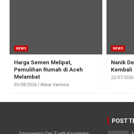
NEWS
NEWS
Harga Semen Melipat,
Nanik D
Pemulihan Rumah di Aceh
Kembali
Melambat
22/07/2026
05/08/2026
Akbar Vantona
POST T
Empowering Gen Z with Knowledge
M