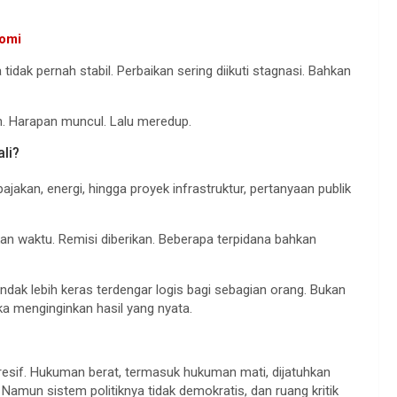
romi
idak pernah stabil. Perbaikan sering diikuti stagnasi. Bahkan
ran. Harapan muncul. Lalu meredup.
li?
ajakan, energi, hingga proyek infrastruktur, pertanyaan publik
n waktu. Remisi diberikan. Beberapa terpidana bahkan
indak lebih keras terdengar logis bagi sebagian orang. Bukan
a menginginkan hasil yang nyata.
resif. Hukuman berat, termasuk hukuman mati, dijatuhkan
 Namun sistem politiknya tidak demokratis, dan ruang kritik