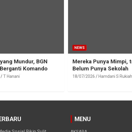
NEWS
eyang Mundur, BGN
Mereka Punya Mimpi, t
 Berganti Komando
Belum Punya Sekolah
T Hanani
18/07/2026
Hamdani S Rukia
ERBARU
MENU
edia Sosial Bikin Sulit
AKSARA