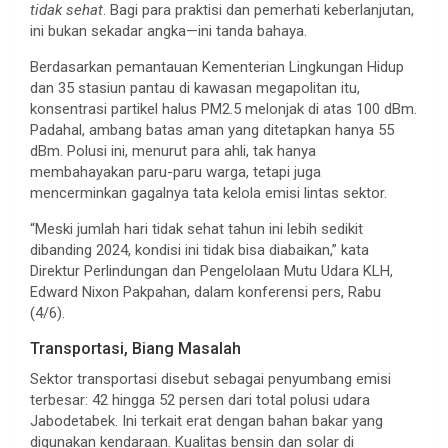
tidak sehat
. Bagi para praktisi dan pemerhati keberlanjutan,
ini bukan sekadar angka—ini tanda bahaya.
Berdasarkan pemantauan Kementerian Lingkungan Hidup
dan 35 stasiun pantau di kawasan megapolitan itu,
konsentrasi partikel halus PM2.5 melonjak di atas 100 dBm.
Padahal, ambang batas aman yang ditetapkan hanya 55
dBm. Polusi ini, menurut para ahli, tak hanya
membahayakan paru-paru warga, tetapi juga
mencerminkan gagalnya tata kelola emisi lintas sektor.
“Meski jumlah hari tidak sehat tahun ini lebih sedikit
dibanding 2024, kondisi ini tidak bisa diabaikan,” kata
Direktur Perlindungan dan Pengelolaan Mutu Udara KLH,
Edward Nixon Pakpahan, dalam konferensi pers, Rabu
(4/6).
Transportasi, Biang Masalah
Sektor transportasi disebut sebagai penyumbang emisi
terbesar: 42 hingga 52 persen dari total polusi udara
Jabodetabek. Ini terkait erat dengan bahan bakar yang
digunakan kendaraan. Kualitas bensin dan solar di