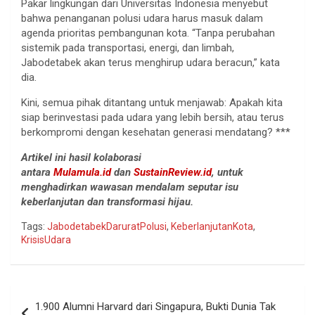
Pakar lingkungan dari Universitas Indonesia menyebut
bahwa penanganan polusi udara harus masuk dalam
agenda prioritas pembangunan kota. “Tanpa perubahan
sistemik pada transportasi, energi, dan limbah,
Jabodetabek akan terus menghirup udara beracun,” kata
dia.
Kini, semua pihak ditantang untuk menjawab: Apakah kita
siap berinvestasi pada udara yang lebih bersih, atau terus
berkompromi dengan kesehatan generasi mendatang? ***
Artikel ini hasil kolaborasi
antara
Mulamula.id
dan
SustainReview.id
, untuk
menghadirkan wawasan mendalam seputar isu
keberlanjutan dan transformasi hijau.
Tags:
JabodetabekDaruratPolusi
,
KeberlanjutanKota
,
KrisisUdara
Navigasi
1.900 Alumni Harvard dari Singapura, Bukti Dunia Tak