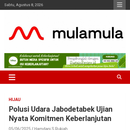
Skip
Sabtu, Agustus 8, 2026
to
content
Medianya para Gen Z
MulaMula
HIJAU
Polusi Udara Jabodetabek Ujian
Nyata Komitmen Keberlanjutan
05/06/2025
Hamdani S Rukiah