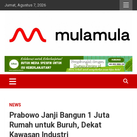
Skip
Jumat, Agustus 7, 2026
to
content
Medianya para Gen Z
MulaMula
NEWS
Prabowo Janji Bangun 1 Juta
Rumah untuk Buruh, Dekat
Kawasan Industri