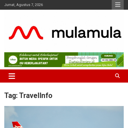
Skip
Jumat, Agustus 7, 2026
to
content
Medianya para Gen Z
MulaMula
Tag:
TravelInfo