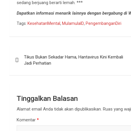
sedang berjuang berarti lemah. ***
Dapatkan informasi menarik lainnya dengan bergabung di
Tags:
KesehatanMental
,
MulamulaID
,
PengembanganDiri
Navigasi
Tikus Bukan Sekadar Hama, Hantavirus Kini Kembali
pos
Jadi Perhatian
Tinggalkan Balasan
Alamat email Anda tidak akan dipublikasikan.
Ruas yang waji
Komentar
*