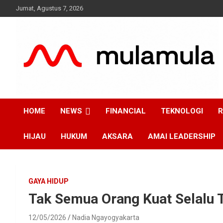
Skip
Jumat, Agustus 7, 2026
to
content
Medianya para Gen Z
MulaMula
HOME
NEWS
FINANCIAL
TEKNOLOGI
R
HIJAU
HUKUM
AKSARA
AMAI LEADERSHIP
GAYA HIDUP
Tak Semua Orang Kuat Selalu T
12/05/2026
Nadia Ngayogyakarta