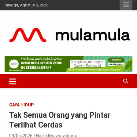
Skip
Minggu, Agustus 9, 2026
to
content
Medianya para Gen Z
MulaMula
GAYA HIDUP
Tak Semua Orang yang Pintar
Terlihat Cerdas
09/05/2026
Nadia Ngayogyakarta