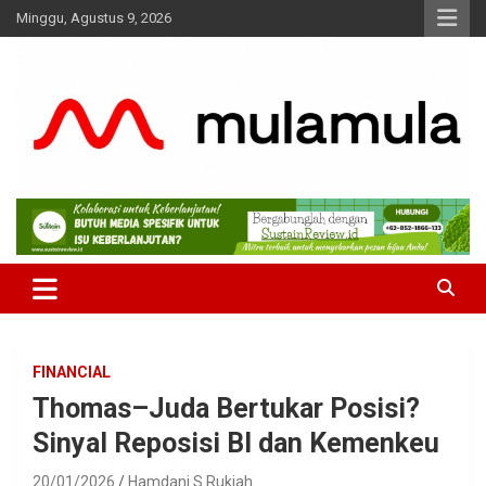
Skip
Minggu, Agustus 9, 2026
to
content
Medianya para Gen Z
MulaMula
FINANCIAL
Thomas–Juda Bertukar Posisi?
Sinyal Reposisi BI dan Kemenkeu
20/01/2026
Hamdani S Rukiah