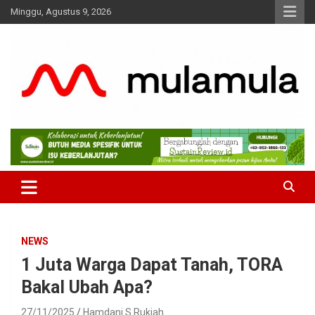
Skip
Minggu, Agustus 9, 2026
to
content
Medianya para Gen Z
MulaMula
NEWS
1 Juta Warga Dapat Tanah, TORA
Bakal Ubah Apa?
27/11/2025
Hamdani S Rukiah