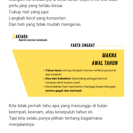
perlu janji yang terlalu besar.
Cukup niat yang jujur.
Langkah kecil yang konsisten.
Dan hati yang tidak mudah mengeras.
Kita tidak pernah tahu apa yang menunggu di bulan
keempat, keenam, atau kesepuluh tahun ini.
Tapi kita selalu punya pilihan tentang bagaimana
menjalaninya.