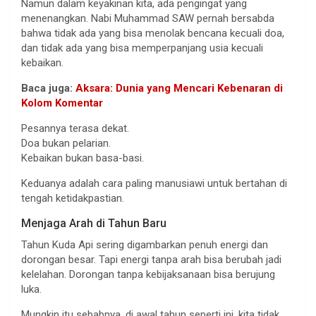
Namun dalam keyakinan kita, ada pengingat yang
menenangkan. Nabi Muhammad SAW pernah bersabda
bahwa tidak ada yang bisa menolak bencana kecuali doa,
dan tidak ada yang bisa memperpanjang usia kecuali
kebaikan.
Baca juga:
Aksara: Dunia yang Mencari Kebenaran di
Kolom Komentar
Pesannya terasa dekat.
Doa bukan pelarian.
Kebaikan bukan basa-basi.
Keduanya adalah cara paling manusiawi untuk bertahan di
tengah ketidakpastian.
Menjaga Arah di Tahun Baru
Tahun Kuda Api sering digambarkan penuh energi dan
dorongan besar. Tapi energi tanpa arah bisa berubah jadi
kelelahan. Dorongan tanpa kebijaksanaan bisa berujung
luka.
Mungkin itu sebabnya, di awal tahun seperti ini, kita tidak