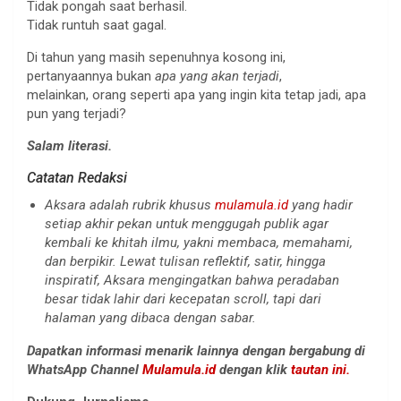
Tidak pongah saat berhasil.
Tidak runtuh saat gagal.
Di tahun yang masih sepenuhnya kosong ini,
pertanyaannya bukan
apa yang akan terjadi
,
melainkan, orang seperti apa yang ingin kita tetap jadi, apa
pun yang terjadi?
Salam literasi.
Catatan Redaksi
Aksara adalah rubrik khusus
mulamula.id
yang hadir
setiap akhir pekan untuk menggugah publik agar
kembali ke khitah ilmu, yakni membaca, memahami,
dan berpikir. Lewat tulisan reflektif, satir, hingga
inspiratif, Aksara mengingatkan bahwa peradaban
besar tidak lahir dari kecepatan scroll, tapi dari
halaman yang dibaca dengan sabar.
Dapatkan informasi menarik lainnya dengan bergabung di
WhatsApp Channel
Mulamula.id
dengan klik
tautan ini.