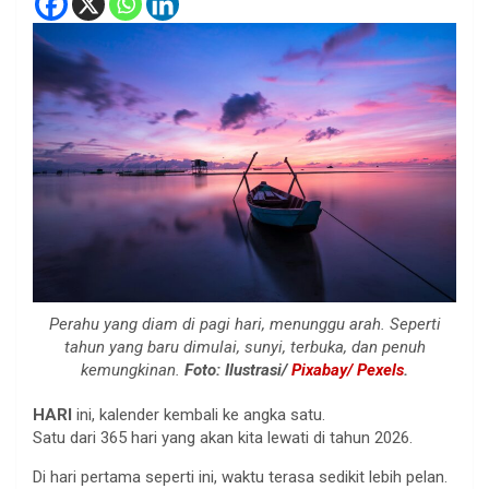
Perahu yang diam di pagi hari, menunggu arah. Seperti
tahun yang baru dimulai, sunyi, terbuka, dan penuh
kemungkinan.
Foto: Ilustrasi/
Pixabay/ Pexels
.
HARI
ini, kalender kembali ke angka satu.
Satu dari 365 hari yang akan kita lewati di tahun 2026.
Di hari pertama seperti ini, waktu terasa sedikit lebih pelan.