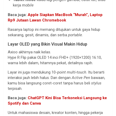
kerja
mobile
Baca juga:
Apple Siapkan MacBook “Murah”, Laptop
Rp9 Jutaan Lawan Chromebook
Rasanya laptop ini memang ditujukan untuk gaya hidup
sekarang, gesit, dinamis, dan serba
portable
.
Layar OLED yang Bikin Visual Makin Hidup
Axioo akhirnya naik kelas.
Hype R Flip pakai OLED 14 inci FHD+ (1920×1200) 16:10,
warna lebih dalam, hitamnya pekat, detailnya rapih.
Layar ini juga mendukung 10-
point multi-touch
. Itu berarti
interaksi jauh lebih halus. Dan dengan
Active Pen
bawaan,
kamu bisa langsung coret-coret tanpa harus beli
stylus
terpisah.
Baca juga:
ChatGPT Kini Bisa Terkoneksi Langsung ke
Spotify dan Canva
Untuk mahasiswa desain, kreator konten, hingga pekerja