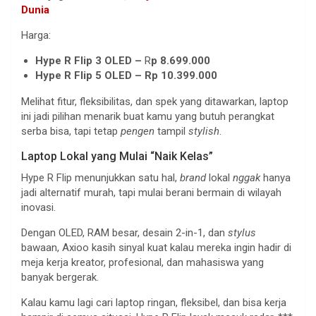
Dunia
Harga:
Hype R Flip 3 OLED –
R
p 8.699.000
Hype R Flip 5 OLED – Rp 10.399.000
Melihat fitur, fleksibilitas, dan spek yang ditawarkan, laptop
ini jadi pilihan menarik buat kamu yang butuh perangkat
serba bisa, tapi tetap
pengen
tampil
stylish
.
Laptop Lokal yang Mulai “Naik Kelas”
Hype R Flip menunjukkan satu hal,
brand
lokal
nggak
hanya
jadi alternatif murah, tapi mulai berani bermain di wilayah
inovasi.
Dengan OLED, RAM besar, desain 2-in-1, dan
stylus
bawaan, Axioo kasih sinyal kuat kalau mereka ingin hadir di
meja kerja kreator, profesional, dan mahasiswa yang
banyak bergerak.
Kalau kamu lagi cari laptop ringan, fleksibel, dan bisa kerja