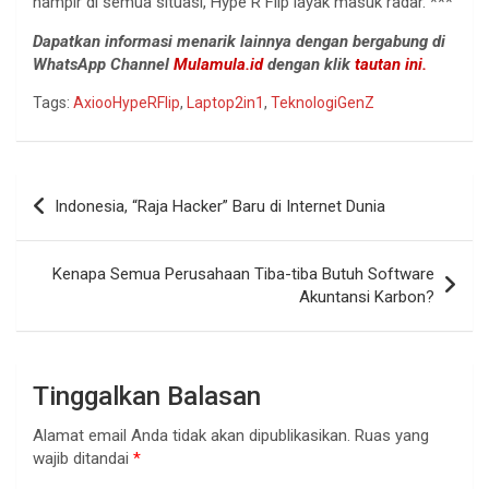
hampir di semua situasi, Hype R Flip layak masuk radar. ***
Dapatkan informasi menarik lainnya dengan bergabung di
WhatsApp Channel
Mulamula.id
dengan klik
tautan ini.
Tags:
AxiooHypeRFlip
,
Laptop2in1
,
TeknologiGenZ
Navigasi
Indonesia, “Raja Hacker” Baru di Internet Dunia
pos
Kenapa Semua Perusahaan Tiba-tiba Butuh Software
Akuntansi Karbon?
Tinggalkan Balasan
Alamat email Anda tidak akan dipublikasikan.
Ruas yang
wajib ditandai
*