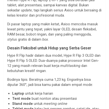
merilis Hype R Flip, laptop 2-in-1 yang bisa berubah jadi
tablet, alat presentasi, sampai kanvas digital. Bukan
sekadar
update
, tapi langkah serius Axioo untuk bersaing di
kelas kreator dan profesional muda.
Di pasar laptop yang makin ketat, Axioo mencoba masuk
lewat pintu yang tepat, yakni layar OLED, desain fleksibel,
RAM besar, bobot ringan, dan yang paling menggoda,
stylus
gratis di dalam
box.
Desain Fleksibel untuk Hidup yang Serba Geser
Hype R Flip hadir dalam dua model, Hype R Flip 3 OLED dan
Hype R Flip 5 OLED. Dua-duanya pakai prosesor Intel Gen-
12 yang masih relevan buat kerja
multitasking
dan
kebutuhan kreatif ringan.
Bodinya tipis. Beratnya cuma 1,23 kg. Engselnya bisa
diputar 360°, jadi bisa kamu pakai dalam empat mode:
Laptop
untuk kerja harian
Tent mode
buat nonton atau presentasi
Stand mode
untuk
meeting online
Tablet mode
kalau lagi
pengen
gambar, catat ide, atau