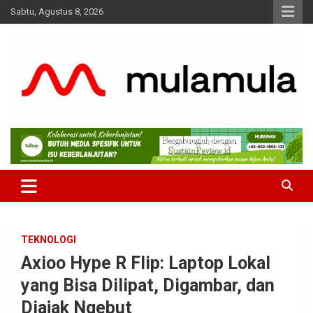
Skip
Sabtu, Agustus 8, 2026
to
content
Medianya para Gen Z
MulaMula
TEKNOLOGI
Axioo Hype R Flip: Laptop Lokal
yang Bisa Dilipat, Digambar, dan
Diajak Ngebut