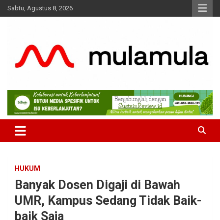
Skip
Sabtu, Agustus 8, 2026
to
content
Medianya para Gen Z
MulaMula
HUKUM
Banyak Dosen Digaji di Bawah
UMR, Kampus Sedang Tidak Baik-
baik Saja