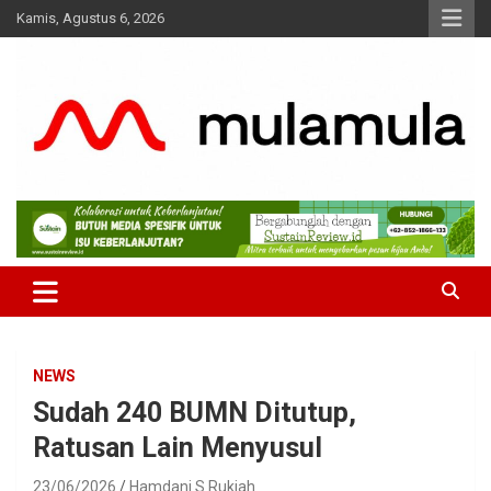
Skip
Kamis, Agustus 6, 2026
to
content
Medianya para Gen Z
MulaMula
NEWS
Sudah 240 BUMN Ditutup,
Ratusan Lain Menyusul
23/06/2026
Hamdani S Rukiah