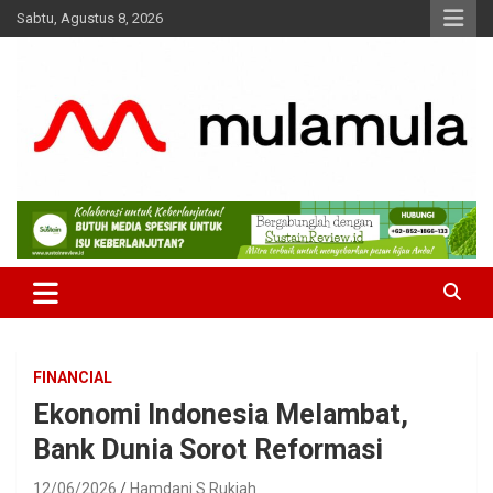
Skip
Sabtu, Agustus 8, 2026
to
content
Medianya para Gen Z
MulaMula
FINANCIAL
Ekonomi Indonesia Melambat,
Bank Dunia Sorot Reformasi
12/06/2026
Hamdani S Rukiah