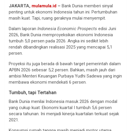
JAKARTA,
mulamula.id
–
Bank Dunia memberi sinyal
penting untuk ekonomi Indonesia tahun ini. Pertumbuhan
masih kuat. Tapi, ruang geraknya mulai menyempit.
Dalam laporan
Indonesia Economic Prospects
edisi Juni
2026, Bank Dunia memproyeksikan ekonomi Indonesia
tumbuh 5,0 persen pada 2026. Angka ini sedikit lebih
rendah dibandingkan realisasi 2025 yang mencapai 5,1
persen.
Proyeksi itu juga berada di bawah target pemerintah dalam
APBN 2026 sebesar 5,2 persen. Bahkan, masih jauh dari
ambisi Menteri Keuangan Purbaya Yudhi Sadewa yang ingin
membawa ekonomi mendekati 6 persen.
Tumbuh, tapi Tertahan
Bank Dunia menilai Indonesia masuk 2026 dengan modal
yang cukup kuat. Ekonomi kuartal I tumbuh 5,6 persen
secara tahunan. Ini menjadi kinerja kuartalan terkuat sejak
2021.
Konsumsi rumah tangga masih menjadi motor utama.